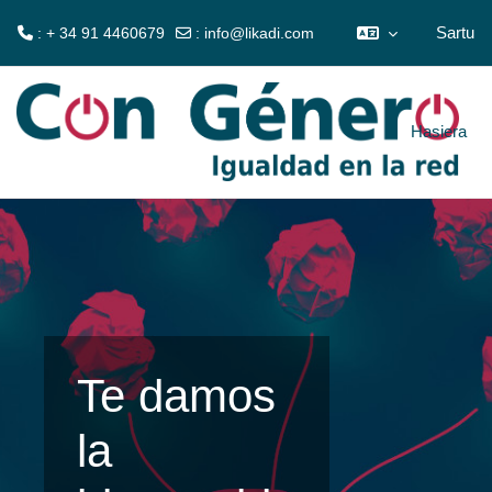
Sartu
: + 34 91 4460679
:
info@likadi.com
Joan eduki nagusira zuzenean
Hasiera
Te damos
la