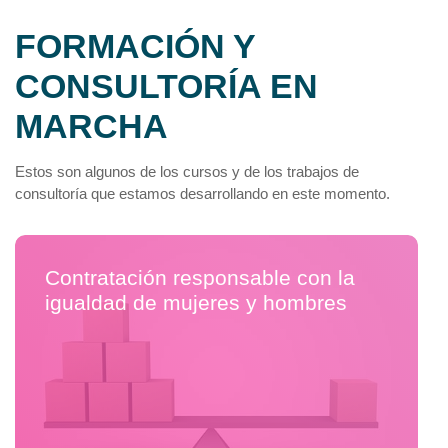
igualdad en la red
ha sido
FORMACIÓN Y
diseñado para fomentar el
diálogo,el aprendizaje y la
CONSULTORÍA EN
colaboración en la
promoción de la igualdad
MARCHA
entre mujeres y hombres.
Estos son algunos de los cursos y de los trabajos de
consultoría que estamos desarrollando en este momento.
Contratación responsable con la
igualdad de mujeres y hombres