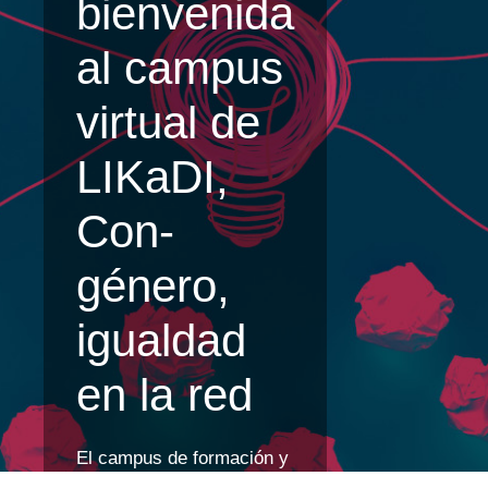
bienvenida
al campus
virtual de
LIKaDI,
Con-
género,
igualdad
en la red
El campus de formación y
asesoría
Con-género,