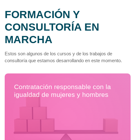
igualdad en la red
ha sido
FORMACIÓN Y
diseñado para fomentar el
diálogo,el aprendizaje y la
CONSULTORÍA EN
colaboración en la
promoción de la igualdad
MARCHA
entre mujeres y hombres.
Estos son algunos de los cursos y de los trabajos de
consultoría que estamos desarrollando en este momento.
Contratación responsable con la
igualdad de mujeres y hombres