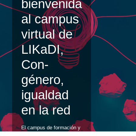
bienvenida
al campus
virtual de
LIKaDI,
Con-
género,
igualdad
en la red
El campus de formación y
asesoría
Con-género,